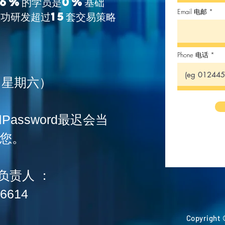
86%的学员是0%基础
Email 电邮
成功研发超过15套交易策略
Phone 电话
20 （星期六）
Password最迟会当
给您。
负责人 ：
6614
Copyright