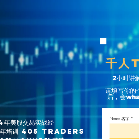
千人T
2小时讲
请填写你的
后，会wh
Name 名字
14年美股交易实战经
年培训 405 Traders