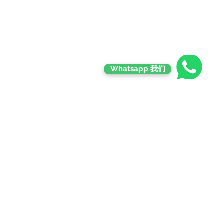
Contact
Whatsapp 我们
Email Contact
goldmanseeds72@gmail.com
Phone : +6018-286 4726
Address: 91-2, Jalan BK5A/2,
Bandar Kinrara
47180, Puchong Selangor
© 2019 by Goldman Seeds Mana