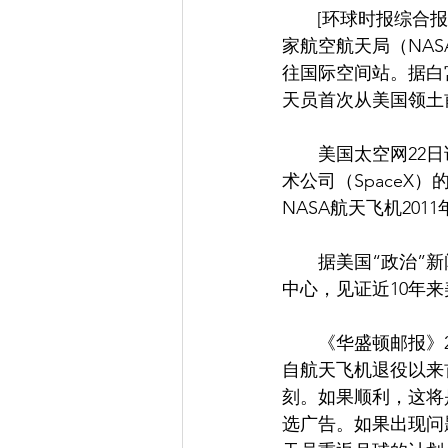
       [环球时报综合报道]据美国《福布斯》杂志网站24日报道，当地5月27日，两名来自美国国
家航空航天局（NA
往国际空间站。据白
天员首次从美国领土
　　美国太空网22日
术公司（SpaceX
NASA航天飞机20
　　据美国“政治”新
中心，见证近10年
　　《华盛顿邮报》
自航天飞机退役以来
刻。如果顺利，这将
选广告。如果出现问