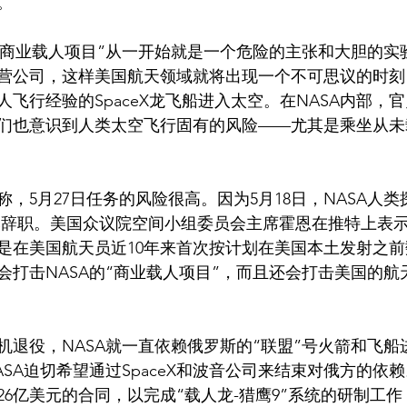
。
“商业载人项目”从一开始就是一个危险的主张和大胆的实验
营公司，这样美国航天领域就将出现一个不可思议的时刻：
飞行经验的SpaceX龙飞船进入太空。在NASA内部，
们也意识到人类太空飞行固有的风险——尤其是乘坐从未
，5月27日任务的风险很高。因为5月18日，NASA人
然辞职。美国众议院空间小组委员会主席霍恩在推特上表示
是在美国航天员近10年来首次按计划在美国本土发射之前
会打击NASA的“商业载人项目”，而且还会打击美国的航
机退役，NASA就一直依赖俄罗斯的“联盟”号火箭和飞船
SA迫切希望通过SpaceX和波音公司来结束对俄方的依赖。
X签订26亿美元的合同，以完成“载人龙-猎鹰9”系统的研制工