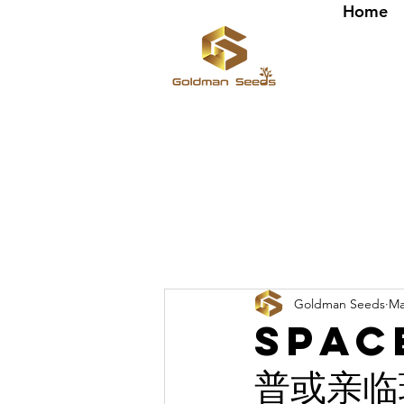
Home
Goldman Seeds
Ma
Spac
普或亲临