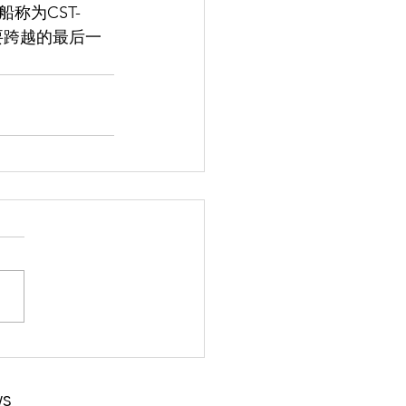
称为CST-
需要跨越的最后一
ws