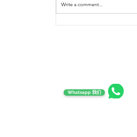
Write a comment...
Contact
Whatsapp 我们
Email Contact
goldmanseeds72@gmail.com
Phone : +6018-286 4726