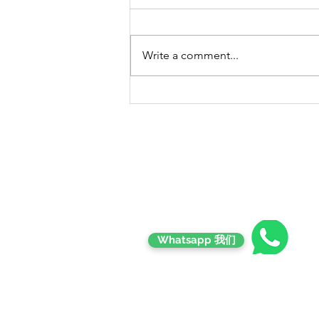
Write a comment...
Contact
Whatsapp 我们
Email Contact
goldmanseeds72@gmail.com