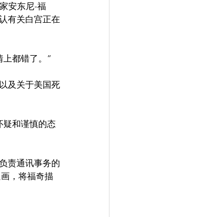
否认有关白宫正在
情上都错了。”
以及关于美国死
怀疑和谨慎的态
负责通讯事务的
卡通画，将福奇描