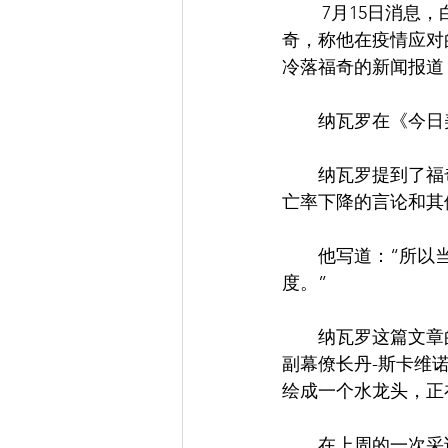
        7月15日消息，白宫贸易顾问彼得-纳瓦罗周二强烈批评美国首席传染病专家安东尼-福
奇，称他在疫情应对
冷落福奇的新闻报道
　　纳瓦罗在《今日
　　纳瓦罗提到了福
亡率下降的言论和其
　　他写道：“所以
度。”
　　纳瓦罗这篇文章
副幕僚长丹-斯卡维诺（
绘成一个水龙头，正
　　在上周的一次采