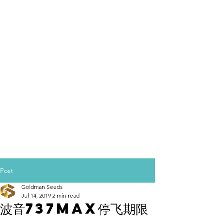
Post
Goldman Seeds
Jul 14, 2019
2 min read
波音737MAX停飞期限