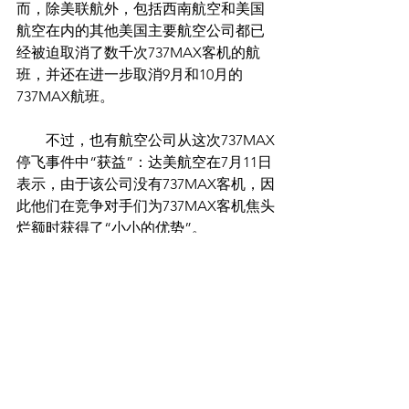
而，除美联航外，包括西南航空和美国
航空在内的其他美国主要航空公司都已
经被迫取消了数千次737MAX客机的航
班，并还在进一步取消9月和10月的
737MAX航班。
　　不过，也有航空公司从这次737MAX
停飞事件中“获益”：达美航空在7月11日
表示，由于该公司没有737MAX客机，因
此他们在竞争对手们为737MAX客机焦头
烂额时获得了“小小的优势”。
　　媒体称，考虑到波音声称该型号客
机的一个软件问题可能要到9月份甚至更
晚才能修复，这一停飞期预计还会进一
步延长。