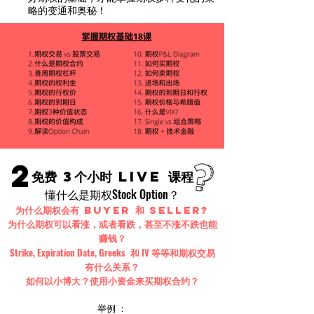
略的变通和奥秘！
2
免费 3个小时 Live 课程
Stock Option
懂什么是期权
？
为什么期权会有 buyer 和 Seller?
为什么期权可以看涨，或者看跌，甚至不涨不跌也能
赚钱？
Strike, Expiration Date, Greeks
IV
和
等等和期权交易
有什么关系？
如何以小博大？使用小资金来买期权合约？
举例 ：