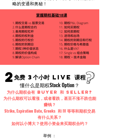
略的变通和奥秘！
2
免费 3个小时 Live 课程
Stock Option
懂什么是期权
？
为什么期权会有 buyer 和 Seller?
为什么期权可以看涨，或者看跌，甚至不涨不跌也能
赚钱？
Strike, Expiration Date, Greeks
IV
和
等等和期权交易
有什么关系？
如何以小博大？使用小资金来买期权合约？
举例 ：