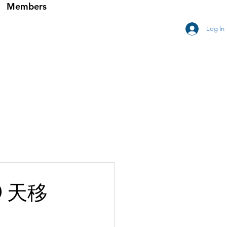
Members
Log In
0天移