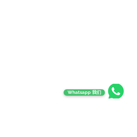
Contact
Whatsapp 我们
Email Contact
goldmanseeds72@gmail.com
Phone : +6018-286 4726