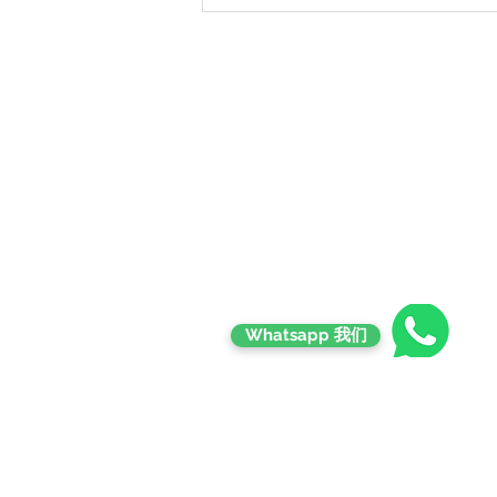
Contact
Whatsapp 我们
Email Contact
goldmanseeds72@gmail.com
Phone : +6018-286 4726