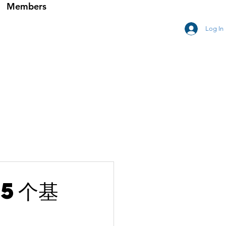
Members
Log In
25个基