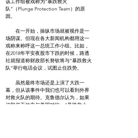
该工作组被戏称为“暴跌救火
队”（Plunge Protection Team）的原
因。
　　在一开始，操纵市场就被视作是一
场阴谋。但现在各大新闻机构都用这一
戏称来称呼这一总统工作小组。比如，
在2018年平安夜股市下跌的时候，路透
社就报道称财政部长努钦将与“暴跌救火
队”举行电话会议，试图止住跌势。
　　虽然最终市场还是上演了大跌一
幕，但从该事件中我们也可以看到外界
对救火队的期待。克鲁德尔认为，如果
伊朗仍不放弃与美国对抗，“暴跌救火
队”很有理由出手。
　　如果投资者只是担心自己的资金安
全，那么可能不用太过忧虑，毕竟美联